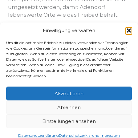
umgesetzt werden, damit Adendorf
lebenswerte Orte wie das Freibad behält.
Einwilligung verwalten
Worauf freut ihr euch im „neuen“ Freibad am
meisten: Bahn ziehen, Rutsche,
Um dir ein optimales Erlebnis zu bieten, verwenden wir Technologien
Kinderbereich oder einfach nur Füße ins
wie Cookies, um Geräteinformationen zu speichern und/oder darauf
Wasser hängen?
zuzugreifen. Wenn du diesen Technologien zustimmst, können wir
Daten wie das Surfverhalten oder eindeutige IDs auf dieser Website
verarbeiten. Wenn du deine Einwillligung nicht erteilst oder
zurückziehst, können bestimmte Merkmale und Funktionen
beeinträchtigt werden.
ZURÜCK
WEITER
Akzeptieren
Ablehnen
© 2026 Anne Fiedler
Einstellungen ansehen
Datenschutzerklärung
Impressum
Datenschutzerklärung
Datenschutzerklärung
Impressum